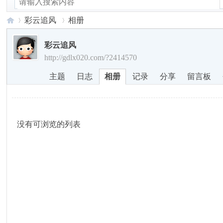
连线江门
连线佛山
连线东莞
连线清远
连线河
彩云追风
相册
彩云追风
http://gdlx020.com/?2414570
广
›
›
主题
日志
相册
记录
分享
留言板
没有可浏览的列表
东