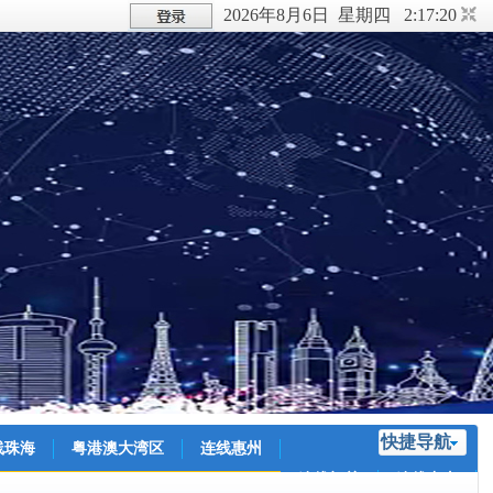
2026年8月6日 星期四 2:17:20
快捷导航
线珠海
粤港澳大湾区
连线惠州
连线韶关
连线中山