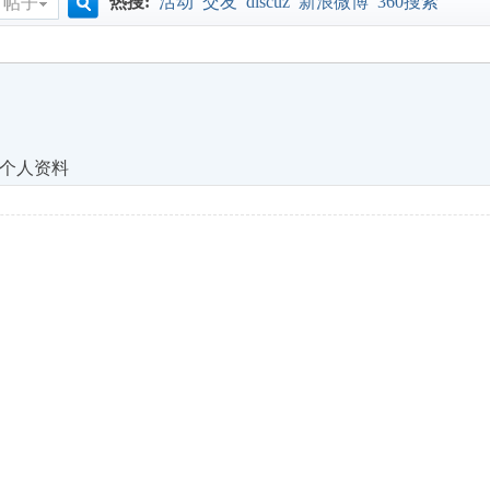
热搜:
活动
交友
discuz
新浪微博
360搜索
帖子
源
搜
索
个人资料