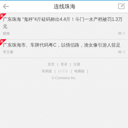
连线珠海
广东珠海 “鬼秤”4斤砝码称出4.4斤！斗门一水产档被罚1.3万
元
嫦娥
0
广东珠海市、车牌代码粤C，以情侣路，渔女像引游人驻足
李艾娜
0
首页
|
登录
|
注册
简易版
|
触屏版
|
电脑版
|
© Comsenz Inc.