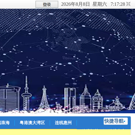
2026年8月8日 星期六 7:17:29
快捷导航
线珠海
粤港澳大湾区
连线惠州
连线韶关
连线中山