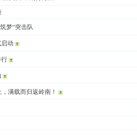
行
筑梦”突击队
式启动
举行
动
土，满载而归返岭南！