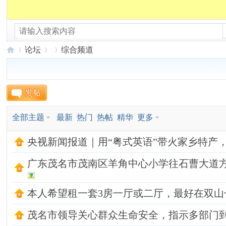
连线江门
连线佛山
连线东莞
连线清远
连线河
论坛
综合频道
广
»
›
›
全部主题
最新
热门
热帖
精华
更多
央视新闻报道｜用“粤式英语”带火家乡特产，
广东茂名市茂南区羊角中心小学往石曹大道方向整栋
本人希望租一套3房一厅或二厅，最好在双山七路或
东
茂名市领导关心群众生命安全，指示多部门