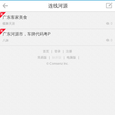
连线河源
广东客家美食
蝶舞天涯
0
广东河源市，车牌代码粤P
八妹
0
首页
|
登录
|
注册
简易版
|
触屏版
|
电脑版
|
© Comsenz Inc.