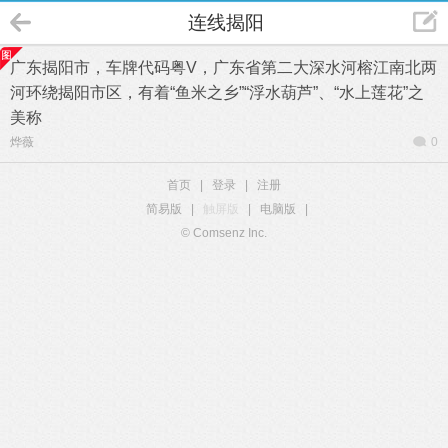
连线揭阳
广东揭阳市，车牌代码粤V，广东省第二大深水河榕江南北两
河环绕揭阳市区，有着“鱼米之乡”“浮水葫芦”、“水上莲花”之
美称
烨薇
0
首页
|
登录
|
注册
简易版
|
触屏版
|
电脑版
|
© Comsenz Inc.